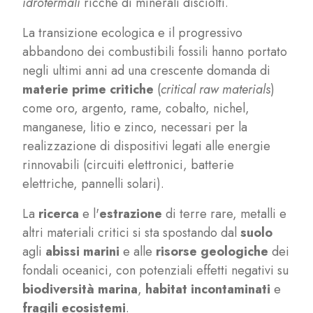
idrotermali
ricche di minerali disciolti.
La transizione ecologica e il progressivo
abbandono dei combustibili fossili hanno portato
negli ultimi anni ad una crescente domanda di
materie prime critiche
(
critical raw materials
)
come oro, argento, rame, cobalto, nichel,
manganese, litio e zinco, necessari per la
realizzazione di dispositivi legati alle energie
rinnovabili (circuiti elettronici, batterie
elettriche, pannelli solari).
La
ricerca
e l'
estrazione
di terre rare, metalli e
altri materiali critici si sta spostando dal
suolo
agli
abissi marini
e alle
risorse geologiche
dei
fondali oceanici, con potenziali effetti negativi su
biodiversità marina
,
habitat incontaminati
e
fragili ecosistemi
.