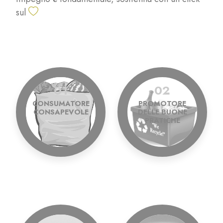
sul
01
02
CONSUMATORE
PROMOTORE
CONSAPEVOLE
DELLE BUONE
PRATICHE