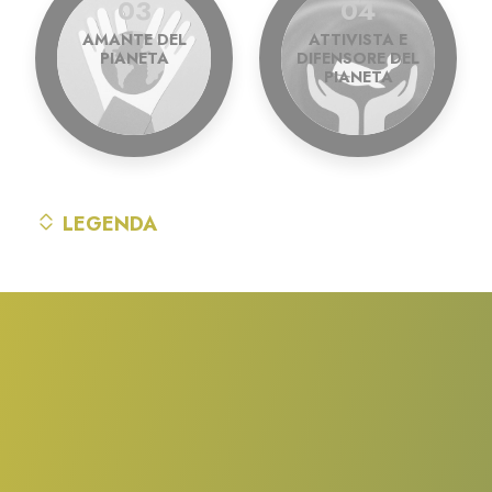
03
04
AMANTE DEL
ATTIVISTA E
PIANETA
DIFENSORE DEL
PIANETA
LEGENDA