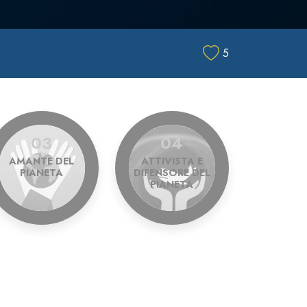
5
03
04
AMANTE DEL
ATTIVISTA E
PIANETA
DIFENSORE DEL
PIANETA