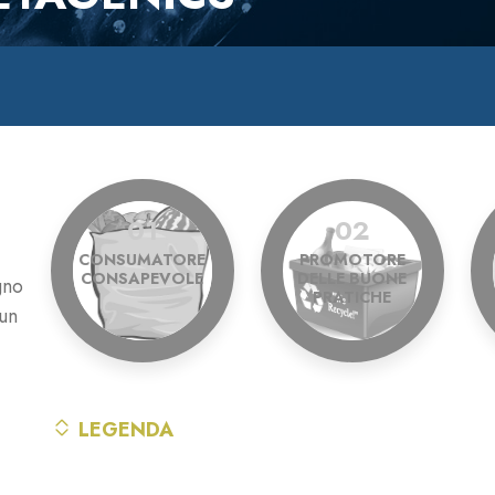
01
02
CONSUMATORE
PROMOTORE
CONSAPEVOLE
DELLE BUONE
gno
PRATICHE
 un
LEGENDA