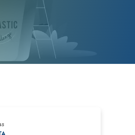
45
TA