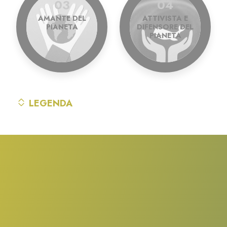
03
04
AMANTE DEL
ATTIVISTA E
PIANETA
DIFENSORE DEL
PIANETA
LEGENDA