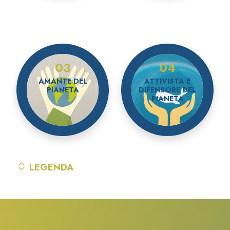
03
04
AMANTE DEL
ATTIVISTA E
PIANETA
DIFENSORE DEL
PIANETA
LEGENDA