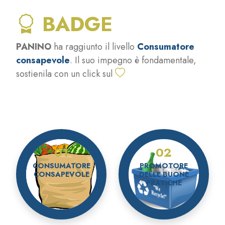
BADGE
PANINO
ha raggiunto il livello
Consumatore
consapevole
. Il suo impegno è fondamentale,
sostienila con un click sul
01
02
CONSUMATORE
PROMOTORE
CONSAPEVOLE
DELLE BUONE
PRATICHE